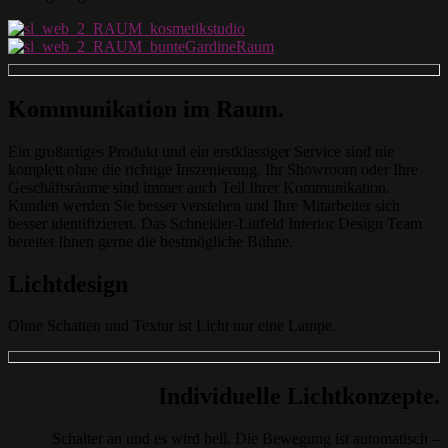
Kommunikation im Raum.
Ein großartiges Produkt und ein erstklassiger Service sind nie
komplett ohne die richtige Inszenierung. Ihr Show­room oder Ihre
Geschäftsräume sind immer auch Teil Ihrer Kommu­nikation.
Kunden werden Sie besser verstehen und Ihre Mit­arbeiter sich
besser identifizieren. Das Schneider-Littfeld Interior Design Team
bereitet Ihnen gerne die bestmögliche Bühne.
Lichtdesign
Ohne Schatten und Textur ist Licht nur eine Lampe.
Individuelle Lichtkonzepte.
Schalter an und es wird hell. Die Bewegung ist automatisch –