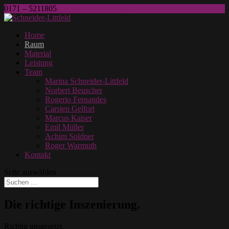
0171 – 5211805
info@schneider-littfeld.de
Home
Raum
Material
Leistung
Team
Marina Schneider-Littfeld
Norbert Beuscher
Rogerio Fernandes
Carsten Gelfort
Marcus Kaiser
Emil Müller
Achim Soldner
Roger Warmuth
Kontakt
Seite auswählen
Die richtige Inszenierung.
Richtig umgesetzt.